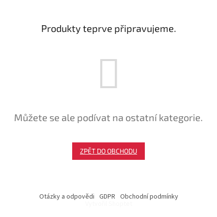
Produkty teprve připravujeme.
Můžete se ale podívat na ostatní kategorie.
ZPĚT DO OBCHODU
Z
á
Otázky a odpovědi
GDPR
Obchodní podmínky
p
Vytvořil Shoptet
a