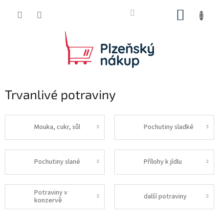
Přejít
NÁKUP
na
obsah
KOŠÍK
Trvanlivé potraviny
Mouka, cukr, sůl
Pochutiny sladké
Pochutiny slané
Přílohy k jídlu
Potraviny v
další potraviny
konzervě