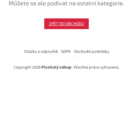
Můžete se ale podívat na ostatní kategorie.
ZPĚT DO OBCHODU
Z
á
Otázky a odpovědi
GDPR
Obchodní podmínky
p
Vytvořil Shoptet
a
Copyright 2026
Plzeňský nákup
. Všechna práva vyhrazena.
t
í